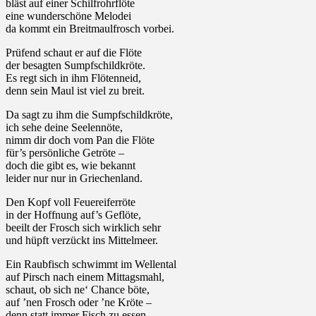
bläst auf einer Schilfrohrflöte
eine wunderschöne Melodei
da kommt ein Breitmaulfrosch vorbei.
Prüfend schaut er auf die Flöte
der besagten Sumpfschildkröte.
Es regt sich in ihm Flötenneid,
denn sein Maul ist viel zu breit.
Da sagt zu ihm die Sumpfschildkröte,
ich sehe deine Seelennöte,
nimm dir doch vom Pan die Flöte
für’s persönliche Getröte –
doch die gibt es, wie bekannt
leider nur nur in Griechenland.
Den Kopf voll Feuereiferröte
in der Hoffnung auf’s Geflöte,
beeilt der Frosch sich wirklich sehr
und hüpft verzückt ins Mittelmeer.
Ein Raubfisch schwimmt im Wellental
auf Pirsch nach einem Mittagsmahl,
schaut, ob sich ne‘ Chance böte,
auf ’nen Frosch oder ’ne Kröte –
denn statt immer Fisch zu essen,