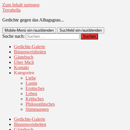
Zum Inhalt springen
Terrabella
Gedichte gegen das Alltagsgrau...
Mobile-Menü ein-/ausblenden
Suchfeld ein-/ausblenden
Suche nach:
Gedichte-Galerie
Binsenweisheiten
Gästebuch
Über Mich
Kontakt
Kategorien
Liebe
Lustig
Erotisches
Leben
Kritisches
Philosophisches
Stimmungen
Gedichte-Galerie
Binsenweisheiten
Gästebuch