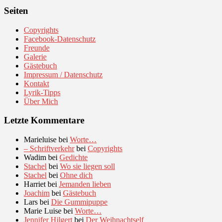
Seiten
Copyrights
Facebook-Datenschutz
Freunde
Galerie
Gästebuch
Impressum / Datenschutz
Kontakt
Lyrik-Tipps
Über Mich
Letzte Kommentare
Marieluise
bei
Worte…
– Schriftverkehr
bei
Copyrights
Wadim
bei
Gedichte
Stachel
bei
Wo sie liegen soll
Stachel
bei
Ohne dich
Harriet
bei
Jemanden lieben
Joachim
bei
Gästebuch
Lars
bei
Die Gummipuppe
Marie Luise
bei
Worte…
Jennifer Hilgert
bei
Der Weihnachtself