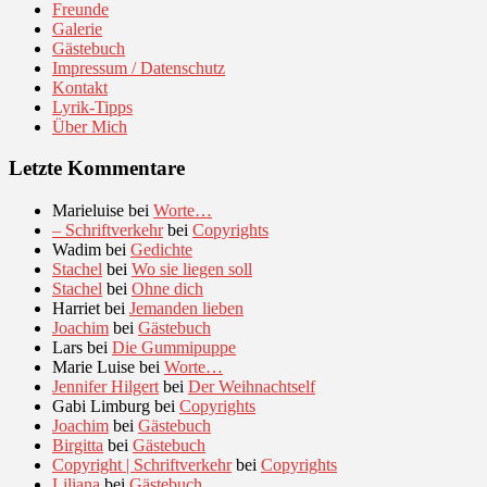
Freunde
Galerie
Gästebuch
Impressum / Datenschutz
Kontakt
Lyrik-Tipps
Über Mich
Letzte Kommentare
Marieluise
bei
Worte…
– Schriftverkehr
bei
Copyrights
Wadim
bei
Gedichte
Stachel
bei
Wo sie liegen soll
Stachel
bei
Ohne dich
Harriet
bei
Jemanden lieben
Joachim
bei
Gästebuch
Lars
bei
Die Gummipuppe
Marie Luise
bei
Worte…
Jennifer Hilgert
bei
Der Weihnachtself
Gabi Limburg
bei
Copyrights
Joachim
bei
Gästebuch
Birgitta
bei
Gästebuch
Copyright | Schriftverkehr
bei
Copyrights
Liliana
bei
Gästebuch