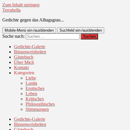
Zum Inhalt springen
Terrabella
Gedichte gegen das Alltagsgrau...
Mobile-Menü ein-/ausblenden
Suchfeld ein-/ausblenden
Suche nach:
Gedichte-Galerie
Binsenweisheiten
Gästebuch
Über Mich
Kontakt
Kategorien
Liebe
Lustig
Erotisches
Leben
Kritisches
Philosophisches
Stimmungen
Gedichte-Galerie
Binsenweisheiten
Gästebuch