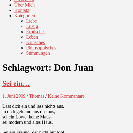
Über Mich
Kontakt
Kategorien
Liebe
Lustig
Erotisches
Leben
Kritisches
Philosophisches
Stimmungen
Schlagwort:
Don Juan
Sei ein…
1. Juni 2009
/
Thomas
/
Keine Kommentare
Lass dich ein und lass nichts aus,
in dich geh und aus dir raus,
sei ein Löwe, keine Maus,
sei modern und altes Haus.
Sei ein Freund, der nicht nur lobt,