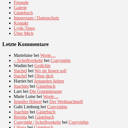
Freunde
Galerie
Gästebuch
Impressum / Datenschutz
Kontakt
Lyrik-Tipps
Über Mich
Letzte Kommentare
Marieluise
bei
Worte…
– Schriftverkehr
bei
Copyrights
Wadim
bei
Gedichte
Stachel
bei
Wo sie liegen soll
Stachel
bei
Ohne dich
Harriet
bei
Jemanden lieben
Joachim
bei
Gästebuch
Lars
bei
Die Gummipuppe
Marie Luise
bei
Worte…
Jennifer Hilgert
bei
Der Weihnachtself
Gabi Limburg
bei
Copyrights
Joachim
bei
Gästebuch
Birgitta
bei
Gästebuch
Copyright | Schriftverkehr
bei
Copyrights
Liliana
bei
Gästebuch