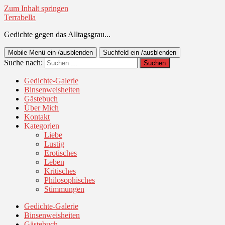
Zum Inhalt springen
Terrabella
Gedichte gegen das Alltagsgrau...
Mobile-Menü ein-/ausblenden
Suchfeld ein-/ausblenden
Suche nach:
Gedichte-Galerie
Binsenweisheiten
Gästebuch
Über Mich
Kontakt
Kategorien
Liebe
Lustig
Erotisches
Leben
Kritisches
Philosophisches
Stimmungen
Gedichte-Galerie
Binsenweisheiten
Gästebuch