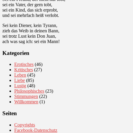
sei ein Vater, der gern tobt,
sei ein Kind, das sich erprobt,
und sei mehrfach heiß verlobt.
Sei kein Diener, kein Tyrann,
zieh das Weib in deinen Bann,
sei trotz Lust kein Don Juan,
ach was sag ich: sei ein Mann!
Kategorien
Erotisches
(46)
Kritisches
(27)
Leben
(45)
Liebe
(85)
Lustig
(48)
Philosophisches
(23)
Stimmungen
(22)
Willkommen
(1)
Seiten
Copyrights
Facebook-Datenschutz