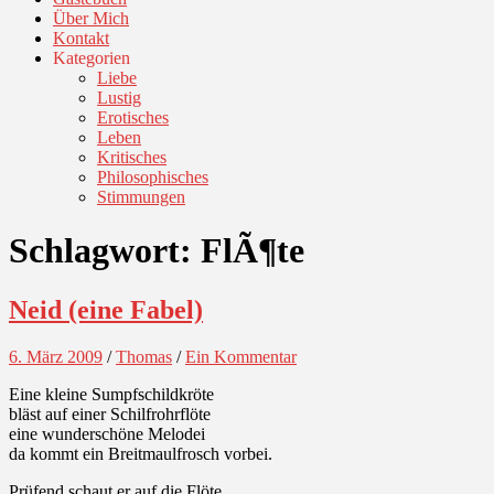
Über Mich
Kontakt
Kategorien
Liebe
Lustig
Erotisches
Leben
Kritisches
Philosophisches
Stimmungen
Schlagwort:
FlÃ¶te
Neid (eine Fabel)
6. März 2009
/
Thomas
/
Ein Kommentar
Eine kleine Sumpfschildkröte
bläst auf einer Schilfrohrflöte
eine wunderschöne Melodei
da kommt ein Breitmaulfrosch vorbei.
Prüfend schaut er auf die Flöte