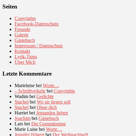
Seiten
Copyrights
Facebook-Datenschutz
Freunde
Galerie
Gästebuch
Impressum / Datenschutz
Kontakt
Lyrik-Tipps
Über Mich
Letzte Kommentare
Marieluise
bei
Worte…
– Schriftverkehr
bei
Copyrights
Wadim
bei
Gedichte
Stachel
bei
Wo sie liegen soll
Stachel
bei
Ohne dich
Harriet
bei
Jemanden lieben
Joachim
bei
Gästebuch
Lars
bei
Die Gummipuppe
Marie Luise
bei
Worte…
Jennifer Hilgert
bei
Der Weihnachtself