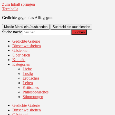
Zum Inhalt springen
Terrabella
Gedichte gegen das Alltagsgrau...
Mobile-Menü ein-/ausblenden
Suchfeld ein-/ausblenden
Suche nach:
Gedichte-Galerie
Binsenweisheiten
Gästebuch
Über Mich
Kontakt
Kategorien
Liebe
Lustig
Erotisches
Leben
Kritisches
Philosophisches
Stimmungen
Gedichte-Galerie
Binsenweisheiten
Gästebuch