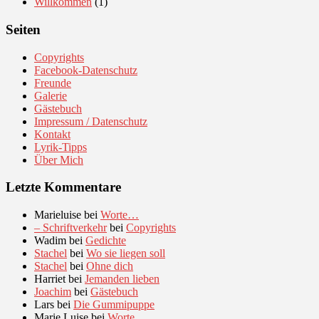
Willkommen
(1)
Seiten
Copyrights
Facebook-Datenschutz
Freunde
Galerie
Gästebuch
Impressum / Datenschutz
Kontakt
Lyrik-Tipps
Über Mich
Letzte Kommentare
Marieluise
bei
Worte…
– Schriftverkehr
bei
Copyrights
Wadim
bei
Gedichte
Stachel
bei
Wo sie liegen soll
Stachel
bei
Ohne dich
Harriet
bei
Jemanden lieben
Joachim
bei
Gästebuch
Lars
bei
Die Gummipuppe
Marie Luise
bei
Worte…