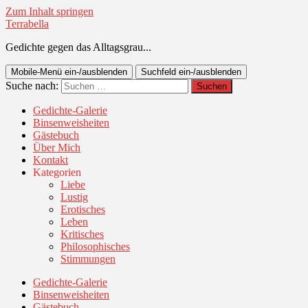
Zum Inhalt springen
Terrabella
Gedichte gegen das Alltagsgrau...
Mobile-Menü ein-/ausblenden
Suchfeld ein-/ausblenden
Suche nach:
Gedichte-Galerie
Binsenweisheiten
Gästebuch
Über Mich
Kontakt
Kategorien
Liebe
Lustig
Erotisches
Leben
Kritisches
Philosophisches
Stimmungen
Gedichte-Galerie
Binsenweisheiten
Gästebuch