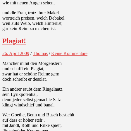
wie mit neuen Augen sehen,
und die Frau, trotz ihrer Makel
wortreich preisen, welch Debakel,
weil aufs Weib, welch Hinterlist,
gar kein Reim zu machen ist.
Plagiat!
26. April 2009
/
Thomas
/
Keine Kommentare
Mancher mimt den Morgenstern
und schafft ein Plagiat,
zwar hat er schöne Reime gern,
doch schreibt er desolat.
Ein andrer raubt dem Ringelnatz,
sein Lyrikpotential,
denn jeder selbst gemachte Satz
klingt windschief und banal.
Wer Goethe, Benn und Busch bestiehlt
auf dass er höher steh‘,
mit Jandl, Roth und Rilke spielt,
für schnödes Renommee,