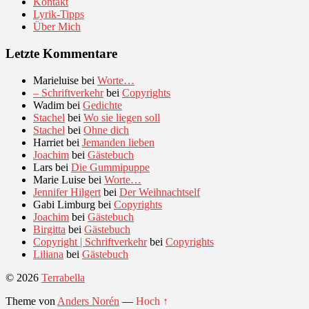
Kontakt
Lyrik-Tipps
Über Mich
Letzte Kommentare
Marieluise
bei
Worte…
– Schriftverkehr
bei
Copyrights
Wadim
bei
Gedichte
Stachel
bei
Wo sie liegen soll
Stachel
bei
Ohne dich
Harriet
bei
Jemanden lieben
Joachim
bei
Gästebuch
Lars
bei
Die Gummipuppe
Marie Luise
bei
Worte…
Jennifer Hilgert
bei
Der Weihnachtself
Gabi Limburg
bei
Copyrights
Joachim
bei
Gästebuch
Birgitta
bei
Gästebuch
Copyright | Schriftverkehr
bei
Copyrights
Liliana
bei
Gästebuch
© 2026
Terrabella
Theme von
Anders Norén
—
Hoch ↑