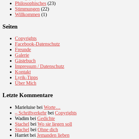
Philosophisches
(23)
Stimmungen
(22)
Willkommen
(1)
Seiten
Copyrights
Facebook-Datenschutz
Freunde
Galerie
Gästebuch
Impressum / Datenschutz
Kontakt
Lyrik-Tipps
Über Mich
Letzte Kommentare
Marieluise
bei
Worte…
– Schriftverkehr
bei
Copyrights
Wadim
bei
Gedichte
Stachel
bei
Wo sie liegen soll
Stachel
bei
Ohne dich
Harriet
bei
Jemanden lieben