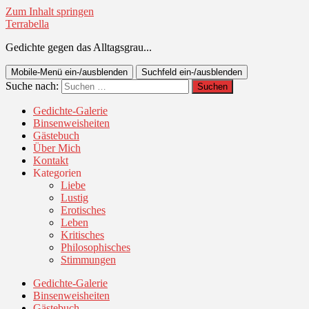
Zum Inhalt springen
Terrabella
Gedichte gegen das Alltagsgrau...
Mobile-Menü ein-/ausblenden
Suchfeld ein-/ausblenden
Suche nach:
Gedichte-Galerie
Binsenweisheiten
Gästebuch
Über Mich
Kontakt
Kategorien
Liebe
Lustig
Erotisches
Leben
Kritisches
Philosophisches
Stimmungen
Gedichte-Galerie
Binsenweisheiten
Gästebuch