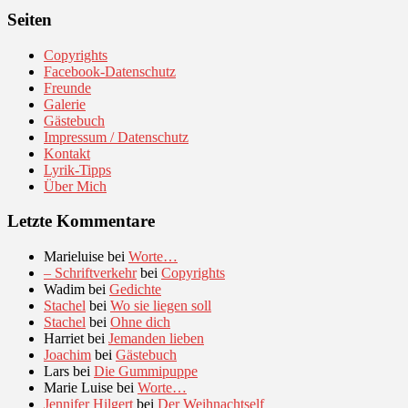
Seiten
Copyrights
Facebook-Datenschutz
Freunde
Galerie
Gästebuch
Impressum / Datenschutz
Kontakt
Lyrik-Tipps
Über Mich
Letzte Kommentare
Marieluise
bei
Worte…
– Schriftverkehr
bei
Copyrights
Wadim
bei
Gedichte
Stachel
bei
Wo sie liegen soll
Stachel
bei
Ohne dich
Harriet
bei
Jemanden lieben
Joachim
bei
Gästebuch
Lars
bei
Die Gummipuppe
Marie Luise
bei
Worte…
Jennifer Hilgert
bei
Der Weihnachtself