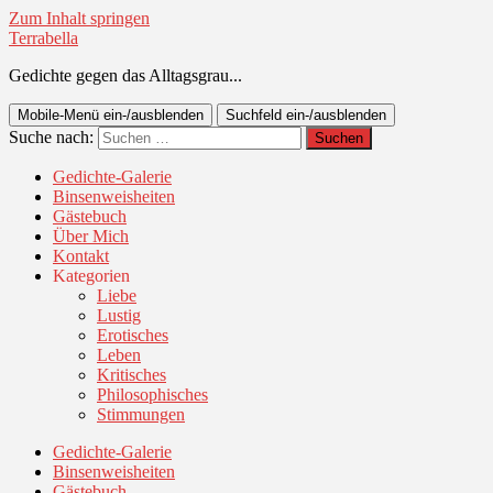
Zum Inhalt springen
Terrabella
Gedichte gegen das Alltagsgrau...
Mobile-Menü ein-/ausblenden
Suchfeld ein-/ausblenden
Suche nach:
Gedichte-Galerie
Binsenweisheiten
Gästebuch
Über Mich
Kontakt
Kategorien
Liebe
Lustig
Erotisches
Leben
Kritisches
Philosophisches
Stimmungen
Gedichte-Galerie
Binsenweisheiten
Gästebuch