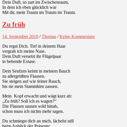
Dein Duft, so zart im Zwischenraum,
In dem ich eben glücklich war
Mit dir, mein Traum im Traum im Traum.
Zu früh
14. September 2010
/
Thomas
/
Keine Kommentare
Du regst Dich. Tief in deinem Haar
vergrab ich meine Nase.
Dein Duft versetzt ihr Flügelpaar
in bebende Extase.
Dein Seufzen keimt in meinem Bauch
zu allergrößten Flausen.
Sie steigen auf wie feiner Rauch,
bis sie mein Stammhirn zausen.
Mein Kopf erwacht und wägt kurz ab:
„Zu früh? Soll ich es wagen?“
Die Flausen sausen wild hinab,
schon muss ich nichts mehr sagen.
Du schmiegst dich an mich, lächelst still
beim Anblick der Präsente: