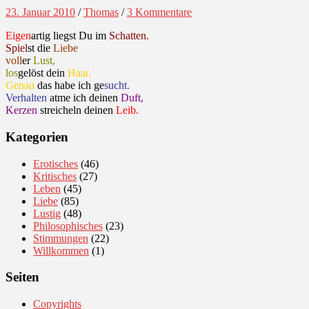
23. Januar 2010
/
Thomas
/
3 Kommentare
Eigen
artig liegst Du im
Schatten.
Spiel
st die
Liebe
voll
er
Lust,
los
gelöst dein
Haar.
Genau
das habe ich ge
sucht.
Verhalten
atme ich deinen
Duft,
Kerzen
streicheln deinen
Leib.
Kategorien
Erotisches
(46)
Kritisches
(27)
Leben
(45)
Liebe
(85)
Lustig
(48)
Philosophisches
(23)
Stimmungen
(22)
Willkommen
(1)
Seiten
Copyrights