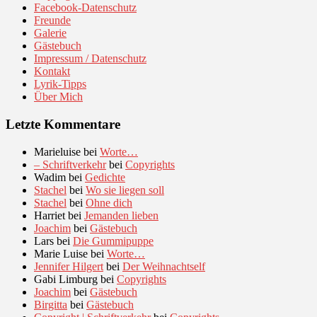
Facebook-Datenschutz
Freunde
Galerie
Gästebuch
Impressum / Datenschutz
Kontakt
Lyrik-Tipps
Über Mich
Letzte Kommentare
Marieluise
bei
Worte…
– Schriftverkehr
bei
Copyrights
Wadim
bei
Gedichte
Stachel
bei
Wo sie liegen soll
Stachel
bei
Ohne dich
Harriet
bei
Jemanden lieben
Joachim
bei
Gästebuch
Lars
bei
Die Gummipuppe
Marie Luise
bei
Worte…
Jennifer Hilgert
bei
Der Weihnachtself
Gabi Limburg
bei
Copyrights
Joachim
bei
Gästebuch
Birgitta
bei
Gästebuch