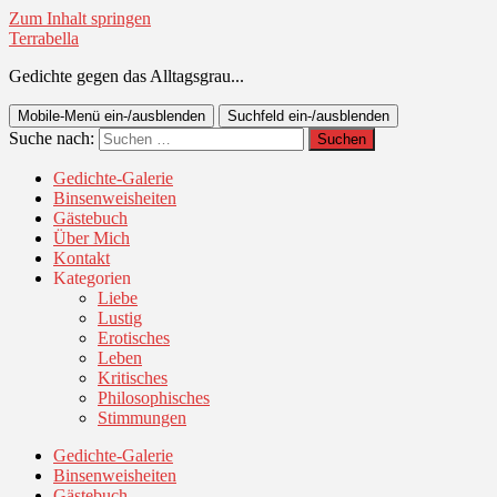
Zum Inhalt springen
Terrabella
Gedichte gegen das Alltagsgrau...
Mobile-Menü ein-/ausblenden
Suchfeld ein-/ausblenden
Suche nach:
Gedichte-Galerie
Binsenweisheiten
Gästebuch
Über Mich
Kontakt
Kategorien
Liebe
Lustig
Erotisches
Leben
Kritisches
Philosophisches
Stimmungen
Gedichte-Galerie
Binsenweisheiten
Gästebuch