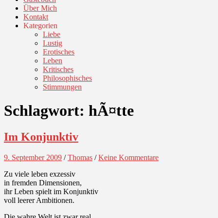
Über Mich
Kontakt
Kategorien
Liebe
Lustig
Erotisches
Leben
Kritisches
Philosophisches
Stimmungen
Schlagwort:
hÃ¤tte
Im Konjunktiv
9. September 2009
/
Thomas
/
Keine Kommentare
Zu viele leben exzessiv
in fremden Dimensionen,
ihr Leben spielt im Konjunktiv
voll leerer Ambitionen.
Die wahre Welt ist zwar real,