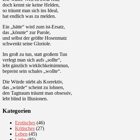
doch kennt sie keine Helden,
so träumt man sich ins Ideal,
hat endlich was zu melden.
Ein „hätte“ wird zum ist-Ersatz,
das „könnte“ zur Parole,
und selbst der größte Hosenmatz
schwenkt seine Gloriole.
Im groß zu tun, statt großem Tun
verlegt man sich aufs „sollte“,
lebt gänzlich wirklichkeitsimmun,
bepreist sein schales „wollte“.
Die Würde stirbt als Korrektiv,
das „würde“ scheint zu lohnen,
den Tagtraum träumt man obsessiv,
lebt blind in Illusionen.
Kategorien
Erotisches
(46)
Kritisches
(27)
Leben
(45)
Liebe
(85)