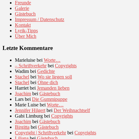
Freunde
Galerie
Gästebuch
Impressum / Datenschutz
Kontakt
Lyrik-Tipps
Über Mich
Letzte Kommentare
Marieluise
bei
Worte…
– Schriftverkehr
bei
Copyrights
Wadim
bei
Gedichte
Stachel
bei
Wo sie liegen soll
Stachel
bei
Ohne dich
Harriet
bei
Jemanden lieben
Joachim
bei
Gästebuch
Lars
bei
Die Gummipuppe
Marie Luise
bei
Worte…
Jennifer Hilgert
bei
Der Weihnachtself
Gabi Limburg
bei
Copyrights
Joachim
bei
Gästebuch
Birgitta
bei
Gästebuch
Copyright | Schriftverkehr
bei
Copyrights
Liliana
bei
Gästebuch