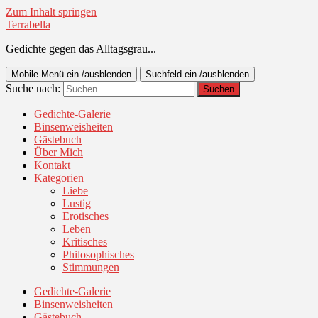
Zum Inhalt springen
Terrabella
Gedichte gegen das Alltagsgrau...
Mobile-Menü ein-/ausblenden
Suchfeld ein-/ausblenden
Suche nach:
Gedichte-Galerie
Binsenweisheiten
Gästebuch
Über Mich
Kontakt
Kategorien
Liebe
Lustig
Erotisches
Leben
Kritisches
Philosophisches
Stimmungen
Gedichte-Galerie
Binsenweisheiten
Gästebuch