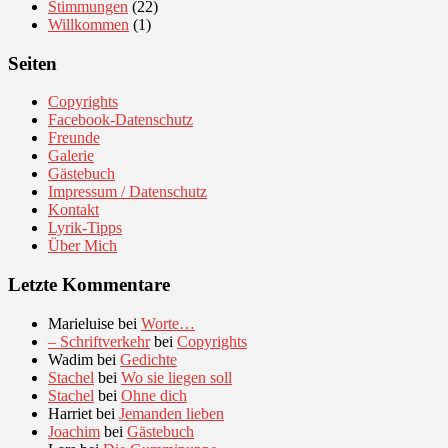
Stimmungen
(22)
Willkommen
(1)
Seiten
Copyrights
Facebook-Datenschutz
Freunde
Galerie
Gästebuch
Impressum / Datenschutz
Kontakt
Lyrik-Tipps
Über Mich
Letzte Kommentare
Marieluise
bei
Worte…
– Schriftverkehr
bei
Copyrights
Wadim
bei
Gedichte
Stachel
bei
Wo sie liegen soll
Stachel
bei
Ohne dich
Harriet
bei
Jemanden lieben
Joachim
bei
Gästebuch