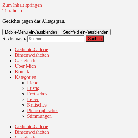
Zum Inhalt springen
Terrabella
Gedichte gegen das Alltagsgrau...
Mobile-Menü ein-/ausblenden
Suchfeld ein-/ausblenden
Suche nach:
Gedichte-Galerie
Binsenweisheiten
Gästebuch
Über Mich
Kontakt
Kategorien
Liebe
Lustig
Erotisches
Leben
Kritisches
Philosophisches
Stimmungen
Gedichte-Galerie
Binsenweisheiten
Gästebuch