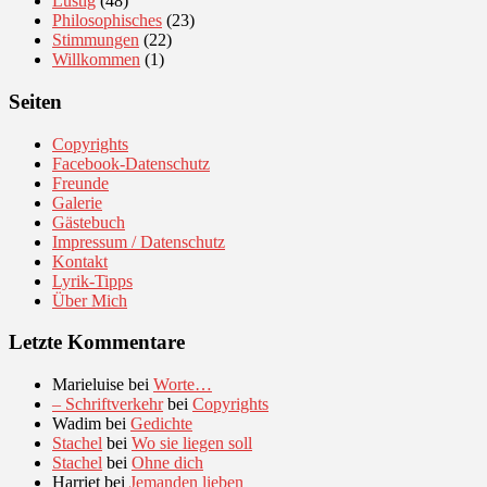
Lustig
(48)
Philosophisches
(23)
Stimmungen
(22)
Willkommen
(1)
Seiten
Copyrights
Facebook-Datenschutz
Freunde
Galerie
Gästebuch
Impressum / Datenschutz
Kontakt
Lyrik-Tipps
Über Mich
Letzte Kommentare
Marieluise
bei
Worte…
– Schriftverkehr
bei
Copyrights
Wadim
bei
Gedichte
Stachel
bei
Wo sie liegen soll
Stachel
bei
Ohne dich
Harriet
bei
Jemanden lieben