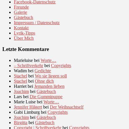
Facebook-Datenschutz
Freunde
Galerie
Gästebuch
Impressum / Datenschutz
Kontakt
Lyrik-Tipps
Über Mich
Letzte Kommentare
Marieluise
bei
Worte…
– Schriftverkehr
bei
Copyrights
Wadim
bei
Gedichte
Stachel
bei
Wo sie liegen soll
Stachel
bei
Ohne dich
Harriet
bei
Jemanden lieben
Joachim
bei
Gästebuch
Lars
bei
Die Gummipuppe
Marie Luise
bei
Worte…
Jennifer Hilgert
bei
Der Weihnachtself
Gabi Limburg
bei
Copyrights
Joachim
bei
Gästebuch
Birgitta
bei
Gästebuch
Copyright | Schriftverkehr
bei
Copyrights