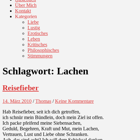
Über Mich
Kontakt
Kategorien
Liebe
Lustig
Erotisches
Leben
Kritisches
Philosophisches
Stimmungen
Schlagwort:
Lachen
Reisefieber
14. März 2010
/
Thomas
/
Keine Kommentare
Hab Reisefieber, seit ich dich getroffen,
ich schnür mein Bündlein, doch mein Ziel ist offen.
Ich packe pfeifend meine Siebensachen,
Geduld, Begehren, Kraft und Mut, mein Lachen,
Vertrauen, Lust und Liebe ohne Schranken.
Ach, das sind acht? Ich will dem Schicksal danken,