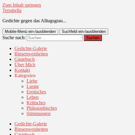
Zum Inhalt springen
Terrabella
Gedichte gegen das Alltagsgrau...
Mobile-Menü ein-/ausblenden
Suchfeld ein-/ausblenden
Suche nach:
Gedichte-Galerie
Binsenweisheiten
Gästebuch
Über Mich
Kontakt
Kategorien
Liebe
Lustig
Erotisches
Leben
Kritisches
Philosophisches
Stimmungen
Gedichte-Galerie
Binsenweisheiten
Gästebuch