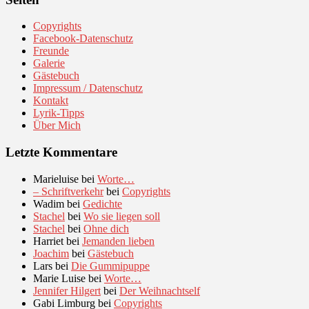
Copyrights
Facebook-Datenschutz
Freunde
Galerie
Gästebuch
Impressum / Datenschutz
Kontakt
Lyrik-Tipps
Über Mich
Letzte Kommentare
Marieluise
bei
Worte…
– Schriftverkehr
bei
Copyrights
Wadim
bei
Gedichte
Stachel
bei
Wo sie liegen soll
Stachel
bei
Ohne dich
Harriet
bei
Jemanden lieben
Joachim
bei
Gästebuch
Lars
bei
Die Gummipuppe
Marie Luise
bei
Worte…
Jennifer Hilgert
bei
Der Weihnachtself
Gabi Limburg
bei
Copyrights