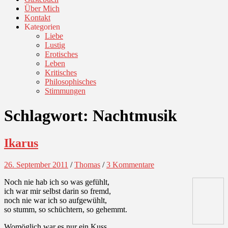
Über Mich
Kontakt
Kategorien
Liebe
Lustig
Erotisches
Leben
Kritisches
Philosophisches
Stimmungen
Schlagwort:
Nachtmusik
Ikarus
26. September 2011
/
Thomas
/
3 Kommentare
Noch nie hab ich so was gefühlt,
ich war mir selbst darin so fremd,
noch nie war ich so aufgewühlt,
so stumm, so schüchtern, so gehemmt.
Womöglich war es nur ein Kuss,