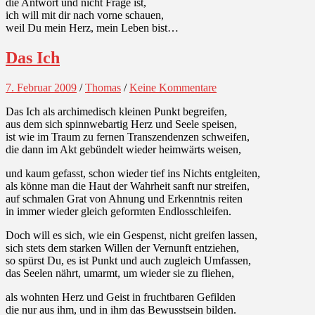
die Antwort und nicht Frage ist,
ich will mit dir nach vorne schauen,
weil Du mein Herz, mein Leben bist…
Das Ich
7. Februar 2009
/
Thomas
/
Keine Kommentare
Das Ich als archimedisch kleinen Punkt begreifen,
aus dem sich spinnwebartig Herz und Seele speisen,
ist wie im Traum zu fernen Transzendenzen schweifen,
die dann im Akt gebündelt wieder heimwärts weisen,
und kaum gefasst, schon wieder tief ins Nichts entgleiten,
als könne man die Haut der Wahrheit sanft nur streifen,
auf schmalen Grat von Ahnung und Erkenntnis reiten
in immer wieder gleich geformten Endlosschleifen.
Doch will es sich, wie ein Gespenst, nicht greifen lassen,
sich stets dem starken Willen der Vernunft entziehen,
so spürst Du, es ist Punkt und auch zugleich Umfassen,
das Seelen nährt, umarmt, um wieder sie zu fliehen,
als wohnten Herz und Geist in fruchtbaren Gefilden
die nur aus ihm, und in ihm das Bewusstsein bilden.