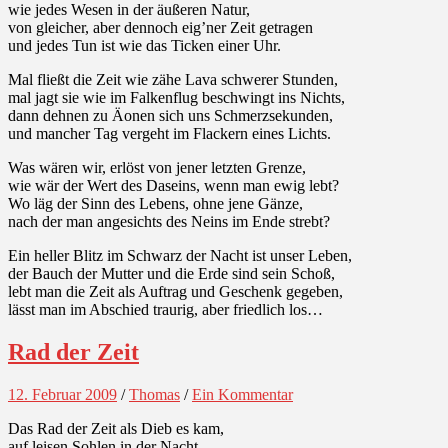
wie jedes Wesen in der äußeren Natur,
von gleicher, aber dennoch eig’ner Zeit getragen
und jedes Tun ist wie das Ticken einer Uhr.
Mal fließt die Zeit wie zähe Lava schwerer Stunden,
mal jagt sie wie im Falkenflug beschwingt ins Nichts,
dann dehnen zu Äonen sich uns Schmerzsekunden,
und mancher Tag vergeht im Flackern eines Lichts.
Was wären wir, erlöst von jener letzten Grenze,
wie wär der Wert des Daseins, wenn man ewig lebt?
Wo läg der Sinn des Lebens, ohne jene Gänze,
nach der man angesichts des Neins im Ende strebt?
Ein heller Blitz im Schwarz der Nacht ist unser Leben,
der Bauch der Mutter und die Erde sind sein Schoß,
lebt man die Zeit als Auftrag und Geschenk gegeben,
lässt man im Abschied traurig, aber friedlich los…
Rad der Zeit
12. Februar 2009
/
Thomas
/
Ein Kommentar
Das Rad der Zeit als Dieb es kam,
auf leisen Sohlen in der Nacht,