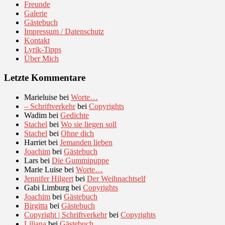
Freunde
Galerie
Gästebuch
Impressum / Datenschutz
Kontakt
Lyrik-Tipps
Über Mich
Letzte Kommentare
Marieluise
bei
Worte…
– Schriftverkehr
bei
Copyrights
Wadim
bei
Gedichte
Stachel
bei
Wo sie liegen soll
Stachel
bei
Ohne dich
Harriet
bei
Jemanden lieben
Joachim
bei
Gästebuch
Lars
bei
Die Gummipuppe
Marie Luise
bei
Worte…
Jennifer Hilgert
bei
Der Weihnachtself
Gabi Limburg
bei
Copyrights
Joachim
bei
Gästebuch
Birgitta
bei
Gästebuch
Copyright | Schriftverkehr
bei
Copyrights
Liliana
bei
Gästebuch