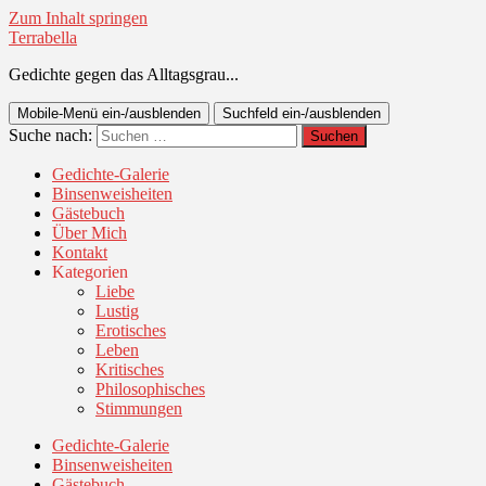
Zum Inhalt springen
Terrabella
Gedichte gegen das Alltagsgrau...
Mobile-Menü ein-/ausblenden
Suchfeld ein-/ausblenden
Suche nach:
Gedichte-Galerie
Binsenweisheiten
Gästebuch
Über Mich
Kontakt
Kategorien
Liebe
Lustig
Erotisches
Leben
Kritisches
Philosophisches
Stimmungen
Gedichte-Galerie
Binsenweisheiten
Gästebuch