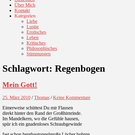
Über Mich
Kontakt
Kategorien
Liebe
Lustig
Erotisches
Leben
Kritisches
Philosophisches
Stimmungen
Schlagwort:
Regenbogen
Mein Gott!
25. März 2010
/
Thomas
/
Keine Kommentare
Eimerweise schüttest Du mir Flausen
direkt hinter den Rand der Großhirnrinde.
Im Mandelkern, wo die Gefühle hausen,
spür ich ein gnadenloses Schraubgewinde
fast schon bergbautunnelgroße Löcher bohren,