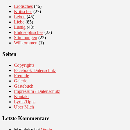
Erotisches
(46)
Kritisches
(27)
Leben
(45)
Liebe
(85)
Lustig
(48)
Philosophisches
(23)
Stimmungen
(22)
Willkommen
(1)
Seiten
Copyrights
Facebook-Datenschutz
Freunde
Galerie
Gästebuch
Impressum / Datenschutz
Kontakt
Lyrik-Tipps
Über Mich
Letzte Kommentare
Marieluise
bei
Worte…