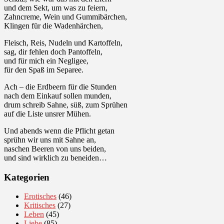
und dem Sekt, um was zu feiern,
Zahncreme, Wein und Gummibärchen,
Klingen für die Wadenhärchen,
Fleisch, Reis, Nudeln und Kartoffeln,
sag, dir fehlen doch Pantoffeln,
und für mich ein Negligee,
für den Spaß im Separee.
Ach – die Erdbeern für die Stunden
nach dem Einkauf sollen munden,
drum schreib Sahne, süß, zum Sprühen
auf die Liste unsrer Mühen.
Und abends wenn die Pflicht getan
sprühn wir uns mit Sahne an,
naschen Beeren von uns beiden,
und sind wirklich zu beneiden…
Kategorien
Erotisches
(46)
Kritisches
(27)
Leben
(45)
Liebe
(85)