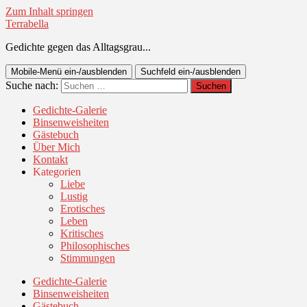
Zum Inhalt springen
Terrabella
Gedichte gegen das Alltagsgrau...
Mobile-Menü ein-/ausblenden
Suchfeld ein-/ausblenden
Suche nach:
Gedichte-Galerie
Binsenweisheiten
Gästebuch
Über Mich
Kontakt
Kategorien
Liebe
Lustig
Erotisches
Leben
Kritisches
Philosophisches
Stimmungen
Gedichte-Galerie
Binsenweisheiten
Gästebuch