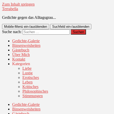
Zum Inhalt springen
Terrabella
Gedichte gegen das Alltagsgrau...
Mobile-Menü ein-/ausblenden
Suchfeld ein-/ausblenden
Suche nach:
Gedichte-Galerie
Binsenweisheiten
Gästebuch
Über Mich
Kontakt
Kategorien
Liebe
Lustig
Erotisches
Leben
Kritisches
Philosophisches
Stimmungen
Gedichte-Galerie
Binsenweisheiten
Gästebuch