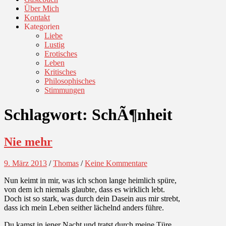
Über Mich
Kontakt
Kategorien
Liebe
Lustig
Erotisches
Leben
Kritisches
Philosophisches
Stimmungen
Schlagwort:
SchÃ¶nheit
Nie mehr
9. März 2013
/
Thomas
/
Keine Kommentare
Nun keimt in mir, was ich schon lange heimlich spüre,
von dem ich niemals glaubte, dass es wirklich lebt.
Doch ist so stark, was durch dein Dasein aus mir strebt,
dass ich mein Leben seither lächelnd anders führe.
Du kamst in jener Nacht und tratst durch meine Türe,