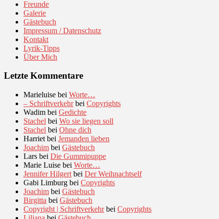
Freunde
Galerie
Gästebuch
Impressum / Datenschutz
Kontakt
Lyrik-Tipps
Über Mich
Letzte Kommentare
Marieluise
bei
Worte…
– Schriftverkehr
bei
Copyrights
Wadim
bei
Gedichte
Stachel
bei
Wo sie liegen soll
Stachel
bei
Ohne dich
Harriet
bei
Jemanden lieben
Joachim
bei
Gästebuch
Lars
bei
Die Gummipuppe
Marie Luise
bei
Worte…
Jennifer Hilgert
bei
Der Weihnachtself
Gabi Limburg
bei
Copyrights
Joachim
bei
Gästebuch
Birgitta
bei
Gästebuch
Copyright | Schriftverkehr
bei
Copyrights
Liliana
bei
Gästebuch