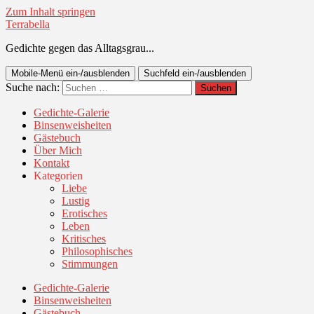
Zum Inhalt springen
Terrabella
Gedichte gegen das Alltagsgrau...
Mobile-Menü ein-/ausblenden
Suchfeld ein-/ausblenden
Suche nach:
Gedichte-Galerie
Binsenweisheiten
Gästebuch
Über Mich
Kontakt
Kategorien
Liebe
Lustig
Erotisches
Leben
Kritisches
Philosophisches
Stimmungen
Gedichte-Galerie
Binsenweisheiten
Gästebuch