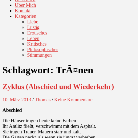
Über Mich
Kontakt
Kategorien
Liebe
Lustig
Erotisches
Leben
Kritisches
Philosophisches
Stimmungen
Schlagwort:
TrÃ¤nen
Zyklus (Abschied und Wiederkehr)
10. März 2013
/
Thomas
/
Keine Kommentare
Abschied
Die Häuser tragen heute keine Farben.
Ihr Antlitz fließt, verschwimmt mit dem Asphalt.
Sie tragen Trauer. Mauern starr und kalt,
Die Gärten nackt, als wenn sie jüngst verbarben,