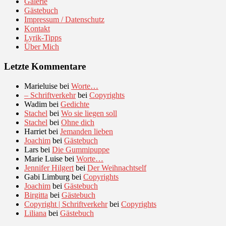
Galerie
Gästebuch
Impressum / Datenschutz
Kontakt
Lyrik-Tipps
Über Mich
Letzte Kommentare
Marieluise
bei
Worte…
– Schriftverkehr
bei
Copyrights
Wadim
bei
Gedichte
Stachel
bei
Wo sie liegen soll
Stachel
bei
Ohne dich
Harriet
bei
Jemanden lieben
Joachim
bei
Gästebuch
Lars
bei
Die Gummipuppe
Marie Luise
bei
Worte…
Jennifer Hilgert
bei
Der Weihnachtself
Gabi Limburg
bei
Copyrights
Joachim
bei
Gästebuch
Birgitta
bei
Gästebuch
Copyright | Schriftverkehr
bei
Copyrights
Liliana
bei
Gästebuch