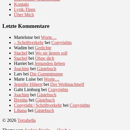
Kontakt
Lyrik-Tipps
Über Mich
Letzte Kommentare
Marieluise
bei
Worte…
– Schriftverkehr
bei
Copyrights
Wadim
bei
Gedichte
Stachel
bei
Wo sie liegen soll
Stachel
bei
Ohne dich
Harriet
bei
Jemanden lieben
Joachim
bei
Gästebuch
Lars
bei
Die Gummipuppe
Marie Luise
bei
Worte…
Jennifer Hilgert
bei
Der Weihnachtself
Gabi Limburg
bei
Copyrights
Joachim
bei
Gästebuch
Birgitta
bei
Gästebuch
Copyright | Schriftverkehr
bei
Copyrights
Liliana
bei
Gästebuch
© 2026
Terrabella