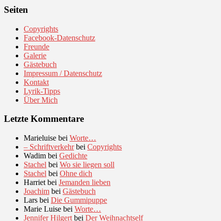
Seiten
Copyrights
Facebook-Datenschutz
Freunde
Galerie
Gästebuch
Impressum / Datenschutz
Kontakt
Lyrik-Tipps
Über Mich
Letzte Kommentare
Marieluise
bei
Worte…
– Schriftverkehr
bei
Copyrights
Wadim
bei
Gedichte
Stachel
bei
Wo sie liegen soll
Stachel
bei
Ohne dich
Harriet
bei
Jemanden lieben
Joachim
bei
Gästebuch
Lars
bei
Die Gummipuppe
Marie Luise
bei
Worte…
Jennifer Hilgert
bei
Der Weihnachtself