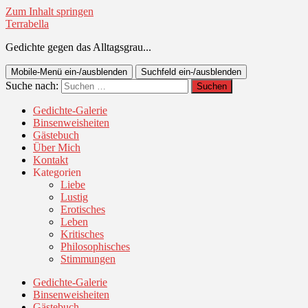
Zum Inhalt springen
Terrabella
Gedichte gegen das Alltagsgrau...
Mobile-Menü ein-/ausblenden
Suchfeld ein-/ausblenden
Suche nach:
Gedichte-Galerie
Binsenweisheiten
Gästebuch
Über Mich
Kontakt
Kategorien
Liebe
Lustig
Erotisches
Leben
Kritisches
Philosophisches
Stimmungen
Gedichte-Galerie
Binsenweisheiten
Gästebuch