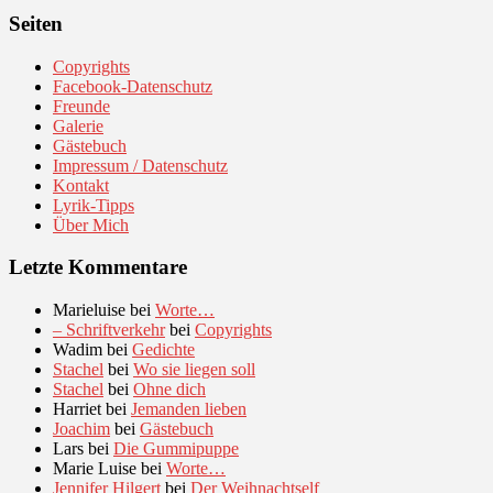
Seiten
Copyrights
Facebook-Datenschutz
Freunde
Galerie
Gästebuch
Impressum / Datenschutz
Kontakt
Lyrik-Tipps
Über Mich
Letzte Kommentare
Marieluise
bei
Worte…
– Schriftverkehr
bei
Copyrights
Wadim
bei
Gedichte
Stachel
bei
Wo sie liegen soll
Stachel
bei
Ohne dich
Harriet
bei
Jemanden lieben
Joachim
bei
Gästebuch
Lars
bei
Die Gummipuppe
Marie Luise
bei
Worte…
Jennifer Hilgert
bei
Der Weihnachtself