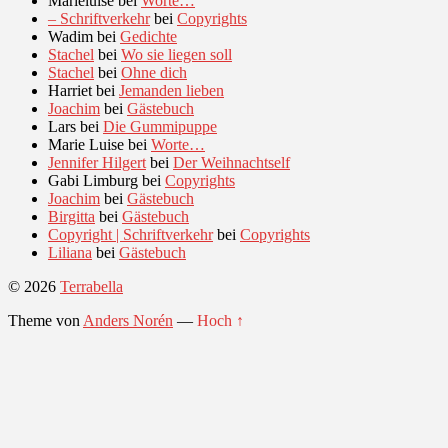
Marieluise
bei
Worte…
– Schriftverkehr
bei
Copyrights
Wadim
bei
Gedichte
Stachel
bei
Wo sie liegen soll
Stachel
bei
Ohne dich
Harriet
bei
Jemanden lieben
Joachim
bei
Gästebuch
Lars
bei
Die Gummipuppe
Marie Luise
bei
Worte…
Jennifer Hilgert
bei
Der Weihnachtself
Gabi Limburg
bei
Copyrights
Joachim
bei
Gästebuch
Birgitta
bei
Gästebuch
Copyright | Schriftverkehr
bei
Copyrights
Liliana
bei
Gästebuch
© 2026
Terrabella
Theme von
Anders Norén
—
Hoch ↑