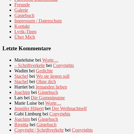
Freunde
Galerie
Gästebuch
Impressum / Datenschutz
Kontakt
Lyrik-Tipps
Über Mich
Letzte Kommentare
Marieluise
bei
Worte…
– Schriftverkehr
bei
Copyrights
Wadim
bei
Gedichte
Stachel
bei
Wo sie liegen soll
Stachel
bei
Ohne dich
Harriet
bei
Jemanden lieben
Joachim
bei
Gästebuch
Lars
bei
Die Gummipuppe
Marie Luise
bei
Worte…
Jennifer Hilgert
bei
Der Weihnachtself
Gabi Limburg
bei
Copyrights
Joachim
bei
Gästebuch
Birgitta
bei
Gästebuch
Copyright | Schriftverkehr
bei
Copyrights