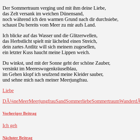
Der Sommertraum verging und mit ihm deine Liebe,
das Zelt versank im weichen Dünensand,
noch während ich den warmen Grund nach dir durchsiebe,
schaust Du bereits vom Meer zu mir aufs Land.
Ich blicke auf das Wasser und die Glitzerwellen,
das Herbstlicht spielt mir lächelnd einen Streich,
dein zartes Antlitz will sich meinem zugesellen,
ein letzter Kuss haucht meine Lippen weich.
Du winkst, und mit der Sonne geht der schöne Zauber,
versinkt im Meereswogenkräuselblau,
im Gehen klopf ich seufzend meine Kleider sauber,
und sehne mich nach meiner Meerjungfrau.
Liebe
DÃ¼ne
Meer
Meerjungfrau
Sand
Sommerliebe
Sommertraum
Wanderd
Vorheriger Beitrag
Ich geh
Nächster Beitrag