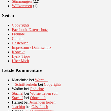
Stimmungen
(22)
Willkommen
(1)
Seiten
Copyrights
Facebook-Datenschutz
Freunde
Galerie
Gästebuch
Impressum / Datenschutz
Kontakt
Lyrik-Tipps
Über Mich
Letzte Kommentare
Marieluise
bei
Worte…
– Schriftverkehr
bei
Copyrights
Wadim
bei
Gedichte
Stachel
bei
Wo sie liegen soll
Stachel
bei
Ohne dich
Harriet
bei
Jemanden lieben
Joachim
bei
Gästebuch