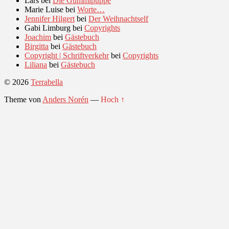
Lars
bei
Die Gummipuppe
Marie Luise
bei
Worte…
Jennifer Hilgert
bei
Der Weihnachtself
Gabi Limburg
bei
Copyrights
Joachim
bei
Gästebuch
Birgitta
bei
Gästebuch
Copyright | Schriftverkehr
bei
Copyrights
Liliana
bei
Gästebuch
© 2026
Terrabella
Theme von
Anders Norén
—
Hoch ↑