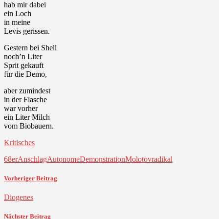
hab mir dabei
ein Loch
in meine
Levis gerissen.
Gestern bei Shell
noch’n Liter
Sprit gekauft
für die Demo,
aber zumindest
in der Flasche
war vorher
ein Liter Milch
vom Biobauern.
Kritisches
68er
Anschlag
Autonome
Demonstration
Molotov
radikal
Vorheriger Beitrag
Diogenes
Nächster Beitrag