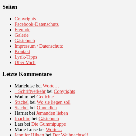
Seiten
Copyrights
Facebook-Datenschutz
Freunde
Galerie
Gästebuch
Impressum / Datenschutz
Kontakt
Lyrik-Tipps
Über Mich
Letzte Kommentare
Marieluise
bei
Worte…
– Schriftverkehr
bei
Copyrights
Wadim
bei
Gedichte
Stachel
bei
Wo sie liegen soll
Stachel
bei
Ohne dich
Harriet
bei
Jemanden lieben
Joachim
bei
Gästebuch
Lars
bei
Die Gummipuppe
Marie Luise
bei
Worte…
Jennifer Hilgert
bei
Der Weihnachtself