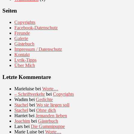
Seiten
Copyrights
Facebook-Datenschutz
Freunde
Galerie
Gästebuch
Impressum / Datenschutz
Kontakt
Lyrik-Tipps
Über Mich
Letzte Kommentare
Marieluise
bei
Worte…
– Schriftverkehr
bei
Copyrights
Wadim
bei
Gedichte
Stachel
bei
Wo sie liegen soll
Stachel
bei
Ohne dich
Harriet
bei
Jemanden lieben
Joachim
bei
Gästebuch
Lars
bei
Die Gummipuppe
Marie Luise
bei
Worte…