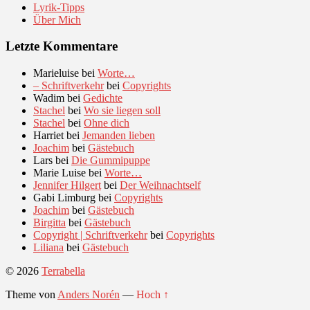
Lyrik-Tipps
Über Mich
Letzte Kommentare
Marieluise
bei
Worte…
– Schriftverkehr
bei
Copyrights
Wadim
bei
Gedichte
Stachel
bei
Wo sie liegen soll
Stachel
bei
Ohne dich
Harriet
bei
Jemanden lieben
Joachim
bei
Gästebuch
Lars
bei
Die Gummipuppe
Marie Luise
bei
Worte…
Jennifer Hilgert
bei
Der Weihnachtself
Gabi Limburg
bei
Copyrights
Joachim
bei
Gästebuch
Birgitta
bei
Gästebuch
Copyright | Schriftverkehr
bei
Copyrights
Liliana
bei
Gästebuch
© 2026
Terrabella
Theme von
Anders Norén
—
Hoch ↑