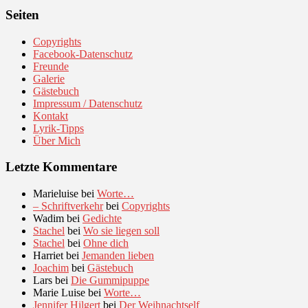
Seiten
Copyrights
Facebook-Datenschutz
Freunde
Galerie
Gästebuch
Impressum / Datenschutz
Kontakt
Lyrik-Tipps
Über Mich
Letzte Kommentare
Marieluise
bei
Worte…
– Schriftverkehr
bei
Copyrights
Wadim
bei
Gedichte
Stachel
bei
Wo sie liegen soll
Stachel
bei
Ohne dich
Harriet
bei
Jemanden lieben
Joachim
bei
Gästebuch
Lars
bei
Die Gummipuppe
Marie Luise
bei
Worte…
Jennifer Hilgert
bei
Der Weihnachtself