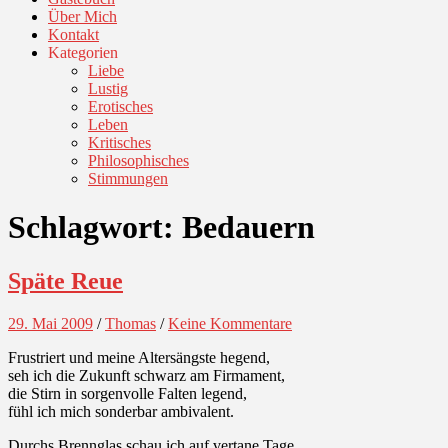
Über Mich
Kontakt
Kategorien
Liebe
Lustig
Erotisches
Leben
Kritisches
Philosophisches
Stimmungen
Schlagwort:
Bedauern
Späte Reue
29. Mai 2009
/
Thomas
/
Keine Kommentare
Frustriert und meine Altersängste hegend,
seh ich die Zukunft schwarz am Firmament,
die Stirn in sorgenvolle Falten legend,
fühl ich mich sonderbar ambivalent.
Durchs Brennglas schau ich auf vertane Tage,