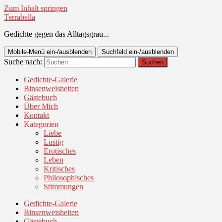
Zum Inhalt springen
Terrabella
Gedichte gegen das Alltagsgrau...
Mobile-Menü ein-/ausblenden
Suchfeld ein-/ausblenden
Suche nach:
Gedichte-Galerie
Binsenweisheiten
Gästebuch
Über Mich
Kontakt
Kategorien
Liebe
Lustig
Erotisches
Leben
Kritisches
Philosophisches
Stimmungen
Gedichte-Galerie
Binsenweisheiten
Gästebuch