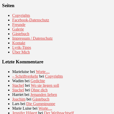
Seiten
Copyrights
Facebook-Datenschutz
Freunde
Galerie
Gästebuch
Impressum / Datenschutz
Kontakt
Lyrik-Tipps
Über Mich
Letzte Kommentare
Marieluise
bei
Worte…
– Schriftverkehr
bei
Copyrights
Wadim
bei
Gedichte
Stachel
bei
Wo sie liegen soll
Stachel
bei
Ohne dich
Harriet
bei
Jemanden lieben
Joachim
bei
Gästebuch
Lars
bei
Die Gummipuppe
Marie Luise
bei
Worte…
Jennifer Hilgert
bei
Der Weihnachtself