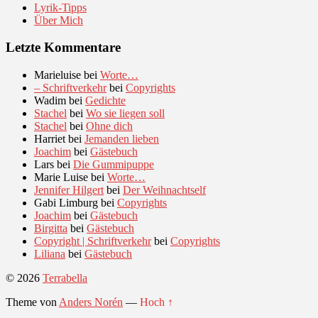
Lyrik-Tipps
Über Mich
Letzte Kommentare
Marieluise
bei
Worte…
– Schriftverkehr
bei
Copyrights
Wadim
bei
Gedichte
Stachel
bei
Wo sie liegen soll
Stachel
bei
Ohne dich
Harriet
bei
Jemanden lieben
Joachim
bei
Gästebuch
Lars
bei
Die Gummipuppe
Marie Luise
bei
Worte…
Jennifer Hilgert
bei
Der Weihnachtself
Gabi Limburg
bei
Copyrights
Joachim
bei
Gästebuch
Birgitta
bei
Gästebuch
Copyright | Schriftverkehr
bei
Copyrights
Liliana
bei
Gästebuch
© 2026
Terrabella
Theme von
Anders Norén
—
Hoch ↑