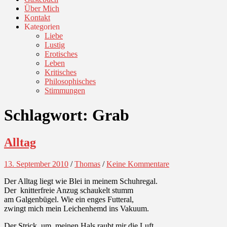
Über Mich
Kontakt
Kategorien
Liebe
Lustig
Erotisches
Leben
Kritisches
Philosophisches
Stimmungen
Schlagwort:
Grab
Alltag
13. September 2010
/
Thomas
/
Keine Kommentare
Der Alltag liegt wie Blei in meinem Schuhregal.
Der knitterfreie Anzug schaukelt stumm
am Galgenbügel. Wie ein enges Futteral,
zwingt mich mein Leichenhemd ins Vakuum.
Der Strick um meinen Hals raubt mir die Luft.