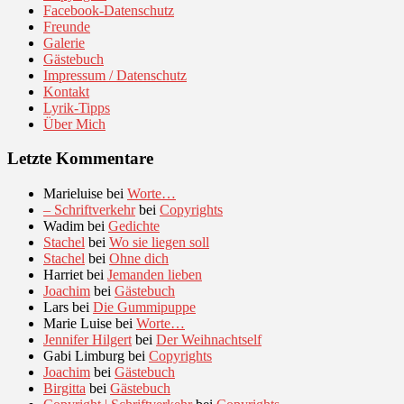
Facebook-Datenschutz
Freunde
Galerie
Gästebuch
Impressum / Datenschutz
Kontakt
Lyrik-Tipps
Über Mich
Letzte Kommentare
Marieluise
bei
Worte…
– Schriftverkehr
bei
Copyrights
Wadim
bei
Gedichte
Stachel
bei
Wo sie liegen soll
Stachel
bei
Ohne dich
Harriet
bei
Jemanden lieben
Joachim
bei
Gästebuch
Lars
bei
Die Gummipuppe
Marie Luise
bei
Worte…
Jennifer Hilgert
bei
Der Weihnachtself
Gabi Limburg
bei
Copyrights
Joachim
bei
Gästebuch
Birgitta
bei
Gästebuch