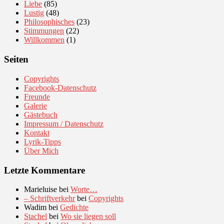
Liebe
(85)
Lustig
(48)
Philosophisches
(23)
Stimmungen
(22)
Willkommen
(1)
Seiten
Copyrights
Facebook-Datenschutz
Freunde
Galerie
Gästebuch
Impressum / Datenschutz
Kontakt
Lyrik-Tipps
Über Mich
Letzte Kommentare
Marieluise
bei
Worte…
– Schriftverkehr
bei
Copyrights
Wadim
bei
Gedichte
Stachel
bei
Wo sie liegen soll