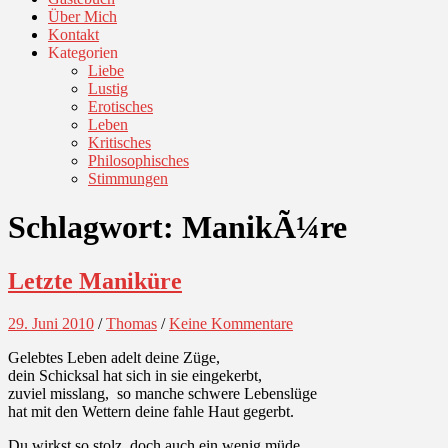
Über Mich
Kontakt
Kategorien
Liebe
Lustig
Erotisches
Leben
Kritisches
Philosophisches
Stimmungen
Schlagwort:
ManikÃ¼re
Letzte Maniküre
29. Juni 2010
/
Thomas
/
Keine Kommentare
Gelebtes Leben adelt deine Züge,
dein Schicksal hat sich in sie eingekerbt,
zuviel misslang, so manche schwere Lebenslüge
hat mit den Wettern deine fahle Haut gegerbt.
Du wirkst so stolz, doch auch ein wenig müde