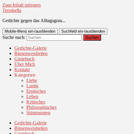
Zum Inhalt springen
Terrabella
Gedichte gegen das Alltagsgrau...
Mobile-Menü ein-/ausblenden
Suchfeld ein-/ausblenden
Suche nach:
Gedichte-Galerie
Binsenweisheiten
Gästebuch
Über Mich
Kontakt
Kategorien
Liebe
Lustig
Erotisches
Leben
Kritisches
Philosophisches
Stimmungen
Gedichte-Galerie
Binsenweisheiten
Gästebuch