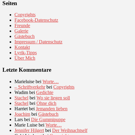
Seiten
Copyrights
Facebook-Datenschutz
Freunde
Galerie
Gästebuch
Impressum / Datenschutz
Kontakt
Lyrik-Tipps
Über Mich
Letzte Kommentare
Marieluise
bei
Worte…
– Schriftverkehr
bei
Copyrights
Wadim
bei
Gedichte
Stachel
bei
Wo sie liegen soll
Stachel
bei
Ohne dich
Harriet
bei
Jemanden lieben
Joachim
bei
Gästebuch
Lars
bei
Die Gummipuppe
Marie Luise
bei
Worte…
Jennifer Hilgert
bei
Der Weihnachtself