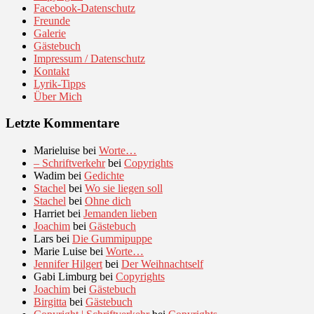
Facebook-Datenschutz
Freunde
Galerie
Gästebuch
Impressum / Datenschutz
Kontakt
Lyrik-Tipps
Über Mich
Letzte Kommentare
Marieluise
bei
Worte…
– Schriftverkehr
bei
Copyrights
Wadim
bei
Gedichte
Stachel
bei
Wo sie liegen soll
Stachel
bei
Ohne dich
Harriet
bei
Jemanden lieben
Joachim
bei
Gästebuch
Lars
bei
Die Gummipuppe
Marie Luise
bei
Worte…
Jennifer Hilgert
bei
Der Weihnachtself
Gabi Limburg
bei
Copyrights
Joachim
bei
Gästebuch
Birgitta
bei
Gästebuch