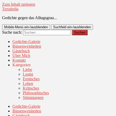
Zum Inhalt springen
Terrabella
Gedichte gegen das Alltagsgrau...
Mobile-Menü ein-/ausblenden
Suchfeld ein-/ausblenden
Suche nach:
Gedichte-Galerie
Binsenweisheiten
Gästebuch
Über Mich
Kontakt
Kategorien
Liebe
Lustig
Erotisches
Leben
Kritisches
Philosophisches
Stimmungen
Gedichte-Galerie
Binsenweisheiten
Gästebuch