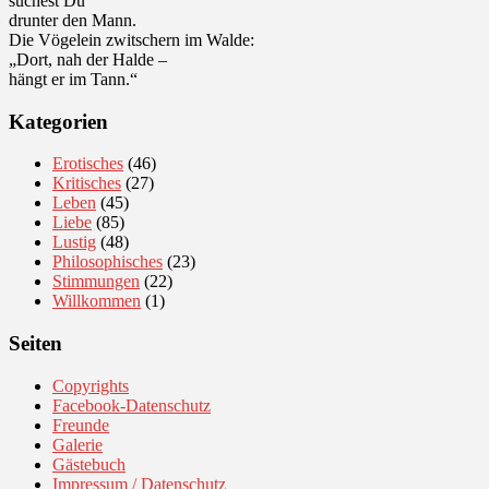
suchest Du
drunter den Mann.
Die Vögelein zwitschern im Walde:
„Dort, nah der Halde –
hängt er im Tann.“
Kategorien
Erotisches
(46)
Kritisches
(27)
Leben
(45)
Liebe
(85)
Lustig
(48)
Philosophisches
(23)
Stimmungen
(22)
Willkommen
(1)
Seiten
Copyrights
Facebook-Datenschutz
Freunde
Galerie
Gästebuch
Impressum / Datenschutz