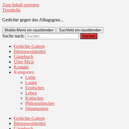
Zum Inhalt springen
Terrabella
Gedichte gegen das Alltagsgrau...
Mobile-Menü ein-/ausblenden
Suchfeld ein-/ausblenden
Suche nach:
Gedichte-Galerie
Binsenweisheiten
Gästebuch
Über Mich
Kontakt
Kategorien
Liebe
Lustig
Erotisches
Leben
Kritisches
Philosophisches
Stimmungen
Gedichte-Galerie
Binsenweisheiten
Gästebuch