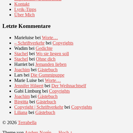
Kontakt
Lyrik-Tipps
Über Mich
Letzte Kommentare
Marieluise
bei
Worte…
– Schriftverkehr
bei
Copyrights
Wadim
bei
Gedichte
Stachel
bei
Wo sie liegen soll
Stachel
bei
Ohne dich
Harriet
bei
Jemanden lieben
Joachim
bei
Gästebuch
Lars
bei
Die Gummipuppe
Marie Luise
bei
Worte…
Jennifer Hilgert
bei
Der Weihnachtself
Gabi Limburg
bei
Copyrights
Joachim
bei
Gästebuch
Birgitta
bei
Gästebuch
Copyright | Schriftverkehr
bei
Copyrights
Liliana
bei
Gästebuch
© 2026
Terrabella
Theme von
Anders Norén
—
Hoch ↑